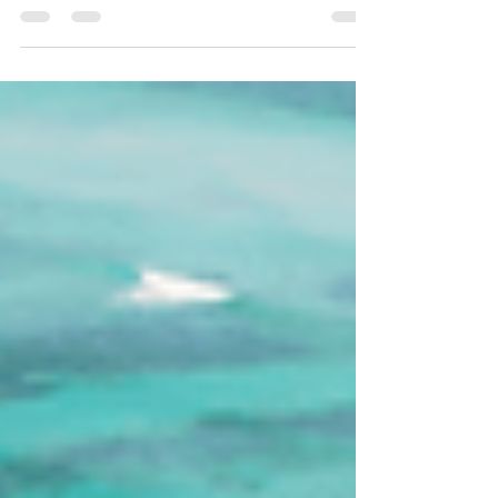
Lune de miel inoubliable à Madagascar :
offrez-vous une croisière privée en
catamaran autour de Nosy Be. Plages de
sable blanc, lagons turquoise, nature sauvage
et luxe discret. Une expérience romantique et
exclusive, idéale pour les couples en quête
d’aventure et de déconnexion.