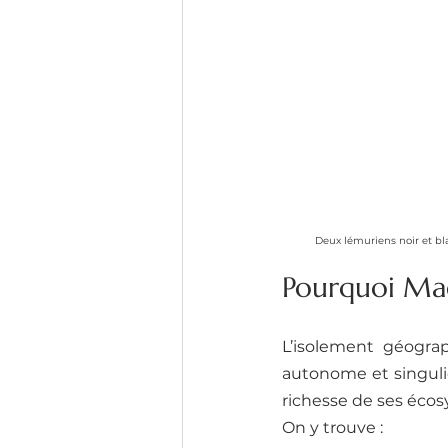
Deux lémuriens noir et bl
Pourquoi Mada
L’isolement géogra
autonome et singulièr
richesse de ses écosy
On y trouve :