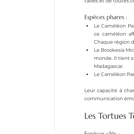
tailles et de toutes c
Espèces phares :
Le Caméléon Pant
ce caméléon aff
Chaque région do
Le Brookesia Micr
monde. Il tient 
Madagascar.
Le Caméléon Pars
Leur capacité à cha
communication émoti
Les Tortues T
Espèces clés :