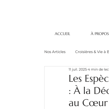
ACCUEIL
À PROPOS
Nos Articles
Croisières & Vie à 
11 juil. 2025
4 min de lec
Les Espè
: À la D
au Cœur 