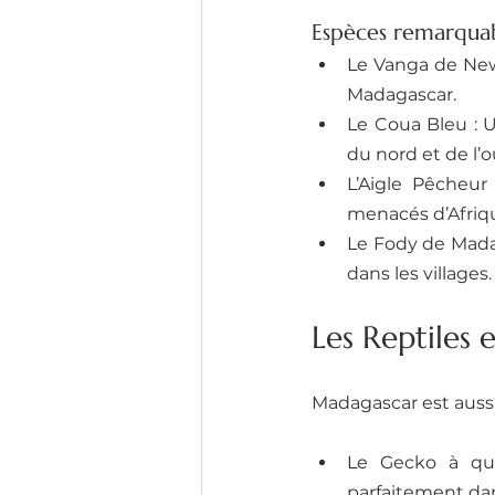
Espèces remarquab
Le Vanga de Newt
Madagascar.
Le Coua Bleu : Un
du nord et de l’o
L’Aigle Pêcheur
menacés d’Afriq
Le Fody de Madag
dans les villages.
Les Reptiles
Madagascar est aussi
Le Gecko à queu
parfaitement dans