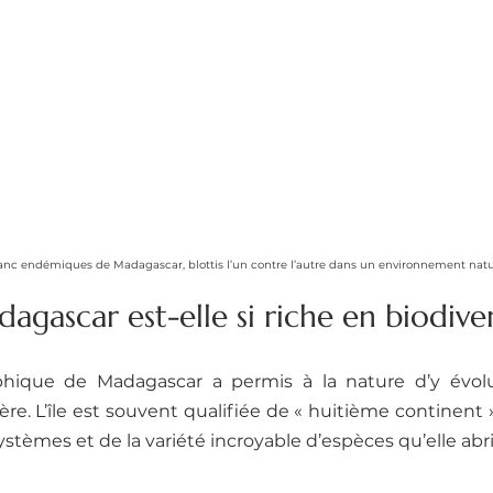
anc endémiques de Madagascar, blottis l’un contre l’autre dans un environnement nature
gascar est-elle si riche en biodiver
phique de Madagascar a permis à la nature d’y évol
e. L’île est souvent qualifiée de « huitième continent »
stèmes et de la variété incroyable d’espèces qu’elle abri