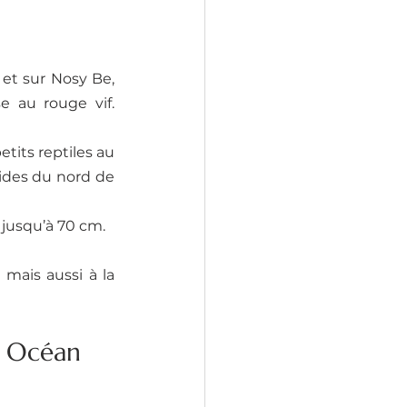
et sur Nosy Be, 
 au rouge vif. 
tits reptiles au 
ides du nord de 
 jusqu’à 70 cm.
ais aussi à la 
et Océan