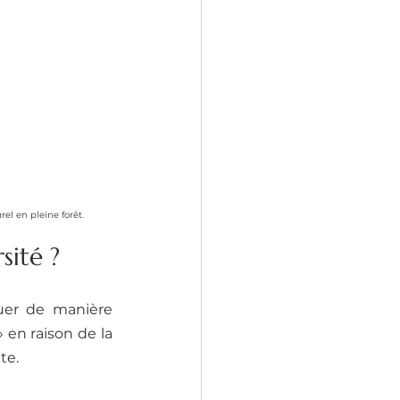
l en pleine forêt.
sité ?
uer de manière 
 en raison de la 
te.