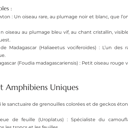
les :
on : Un oiseau rare, au plumage noir et blanc, que l’on
 oiseau au plumage bleu vif, au chant cristallin, visible
uest.
 de Madagascar (Haliaeetus vociferoides) : L’un des ra
ue.
ascar (Foudia madagascariensis) : Petit oiseau rouge vif,
 et Amphibiens Uniques
 le sanctuaire de grenouilles colorées et de geckos éto
e de feuille (Uroplatus) : Spécialiste du camoufla
 les troncs et les feuilles.