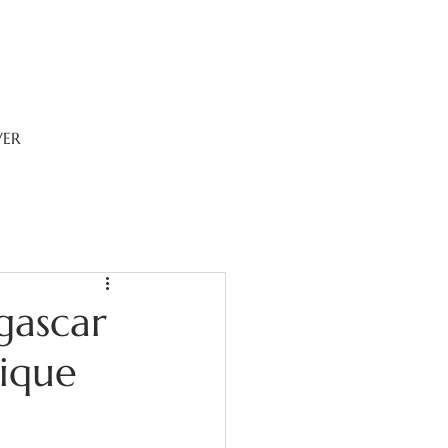
VER
gascar
ique