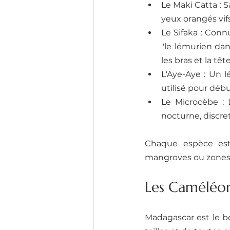
Le Maki Catta : S
yeux orangés vif
Le Sifaka : Conn
"le lémurien dan
les bras et la tête
L'Aye-Aye : Un l
utilisé pour débu
Le Microcèbe : 
nocturne, discre
Chaque espèce est 
mangroves ou zone
Les Caméléon
Madagascar est le b